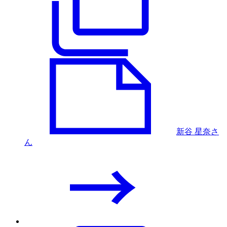
新谷 星奈さ
ん