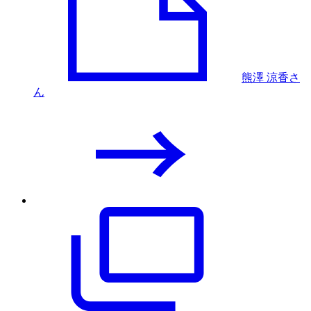
熊澤 涼香さ
ん