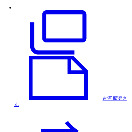
古河 晴登さ
ん