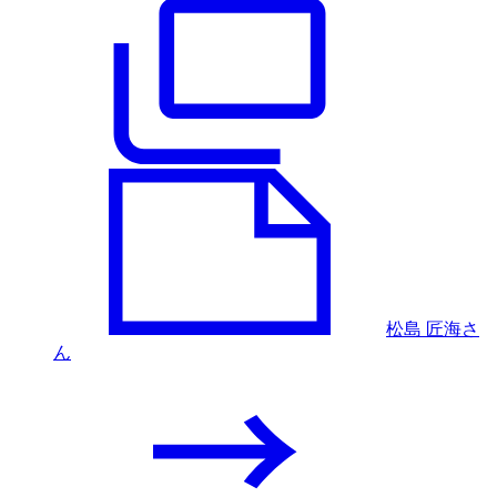
松島 匠海さ
ん