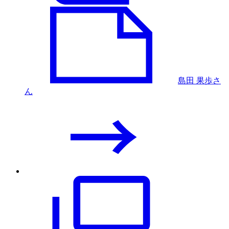
島田 果歩さ
ん