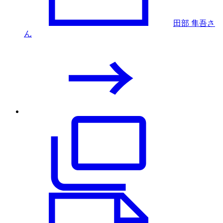
田部 隼吾さ
ん