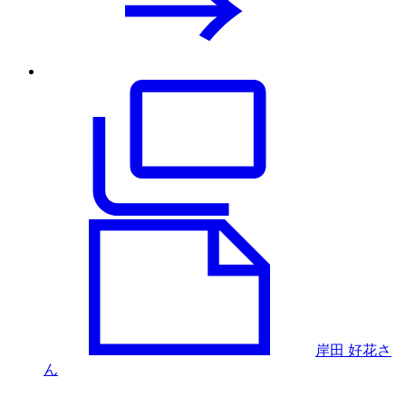
岸田 好花さ
ん