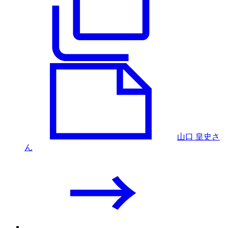
山口 皇史さ
ん