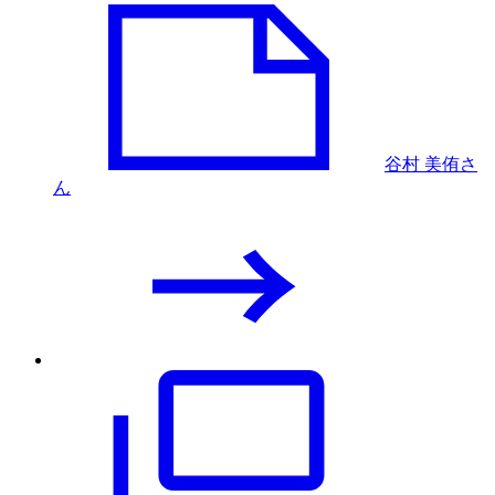
谷村 美侑さ
ん