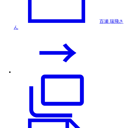
百瀬 瑞飛さ
ん