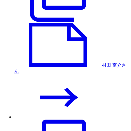
村田 京介さ
ん