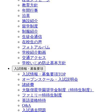
教育方針
年間行事
沿革
施設紹介
留学制度
制服紹介
生徒会通信
在校生の声
フォトアルバム
学校紹介動画
交通アクセス
学校いじめ防止基本方針
入試情報・募集要項
入試情報・募集要項TOP
オープンスクール・入試説明会
諸経費
大阪偕星学園奨学金制度（特待生制度）
ファミリー特待生制度
英語資格特待
Q&A
入試過去問題