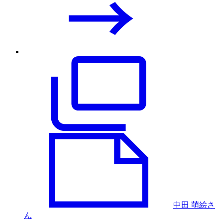
中田 萌絵さ
ん