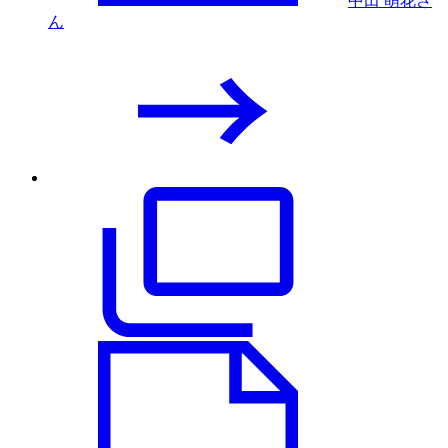
中田 萌花さ
ん