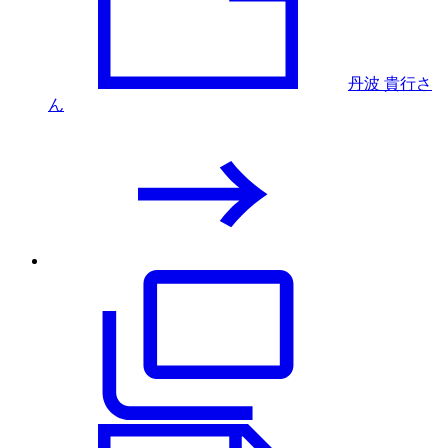
丹波 貴行さ
ん