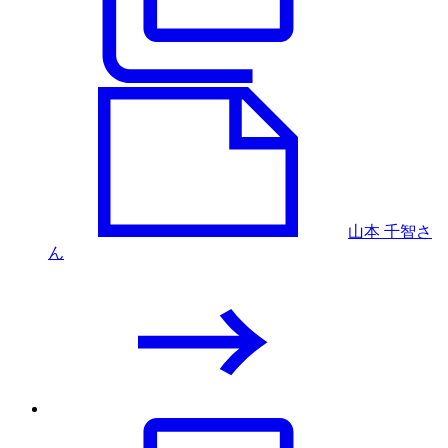
山本 千智さ
ん