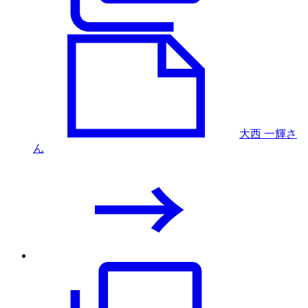
大西 一輝さ
ん