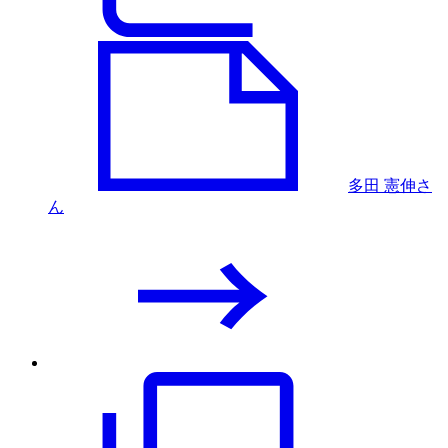
多田 憲伸さ
ん