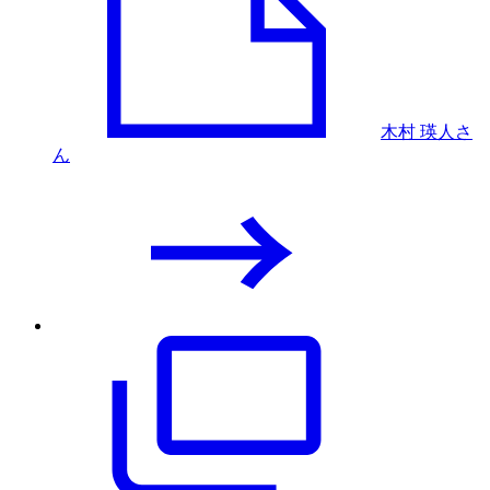
木村 瑛人さ
ん