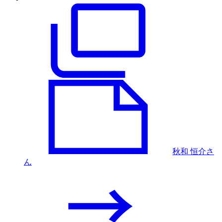
秋和 恒介さ
ん