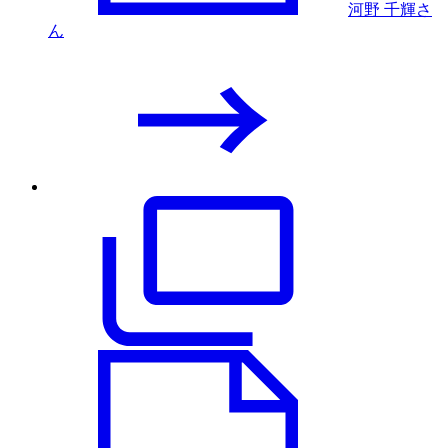
河野 千輝さ
ん