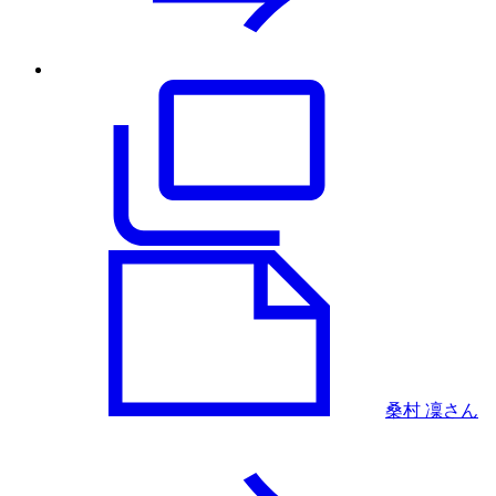
桑村 凜さん