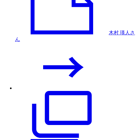
木村 瑛人さ
ん