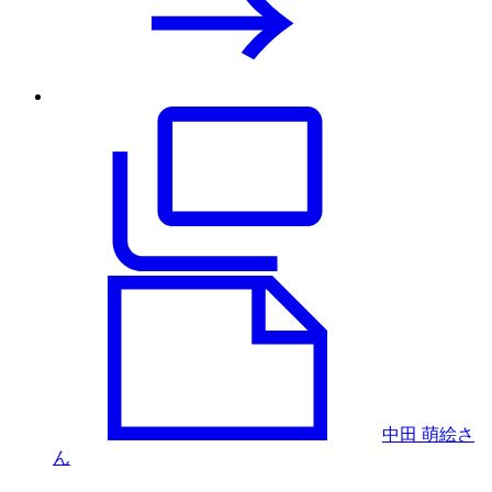
中田 萌絵さ
ん