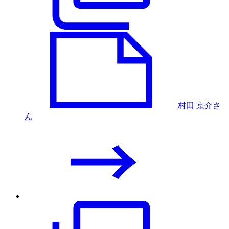
村田 京介さ
ん