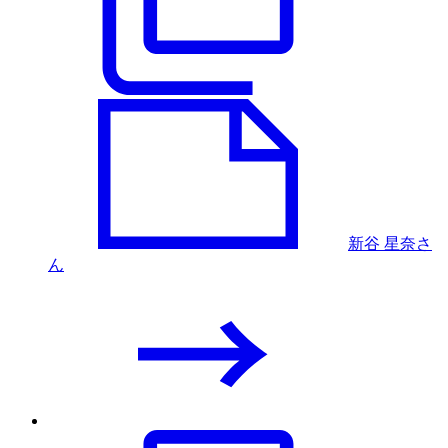
新谷 星奈さ
ん