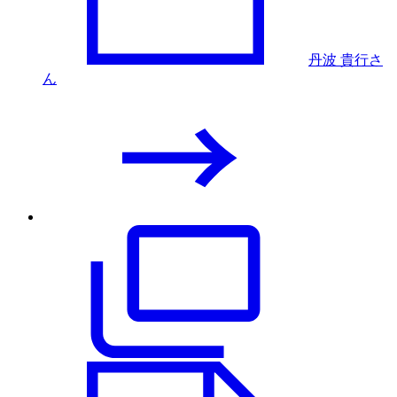
丹波 貴行さ
ん