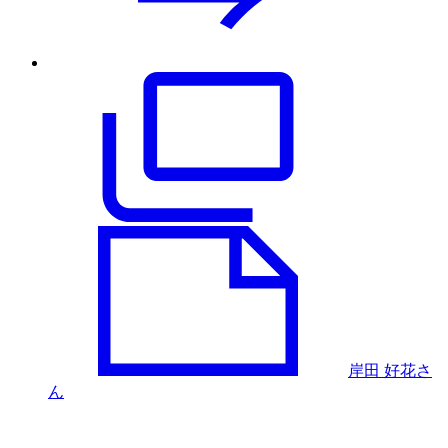
岸田 好花さ
ん