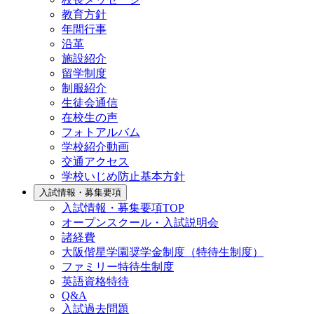
教育方針
年間行事
沿革
施設紹介
留学制度
制服紹介
生徒会通信
在校生の声
フォトアルバム
学校紹介動画
交通アクセス
学校いじめ防止基本方針
入試情報・募集要項
入試情報・募集要項TOP
オープンスクール・入試説明会
諸経費
大阪偕星学園奨学金制度（特待生制度）
ファミリー特待生制度
英語資格特待
Q&A
入試過去問題