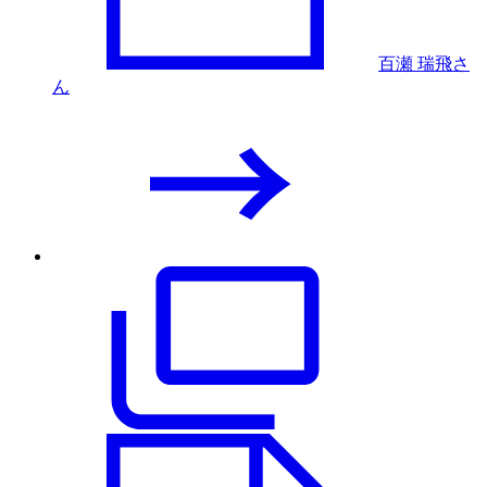
百瀬 瑞飛さ
ん