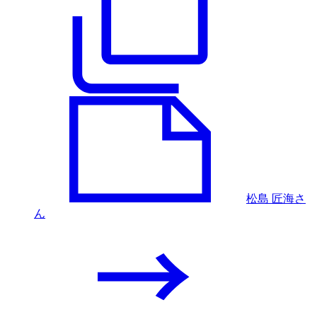
松島 匠海さ
ん