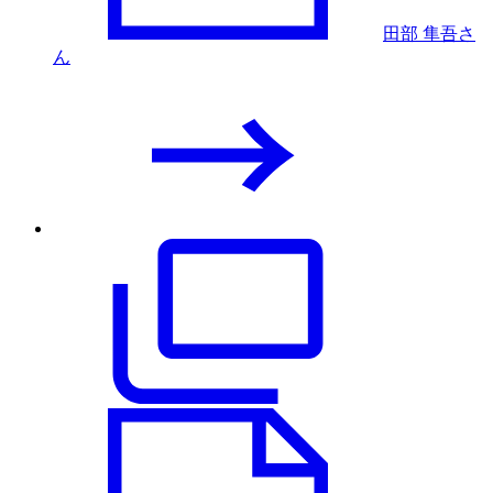
田部 隼吾さ
ん