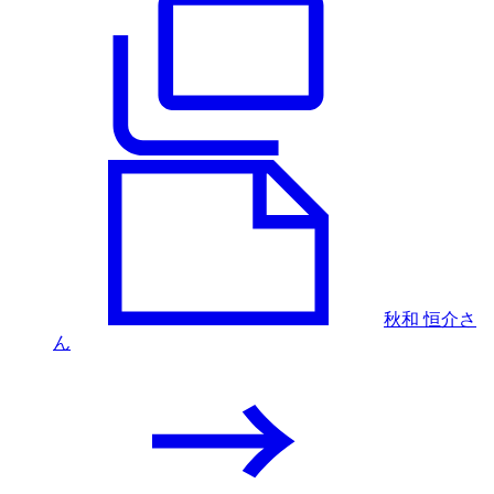
秋和 恒介さ
ん