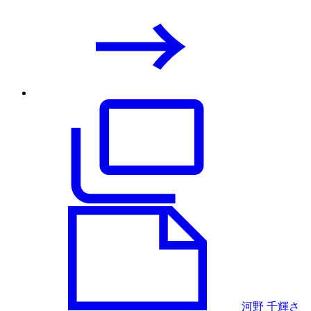
河野 千輝さ