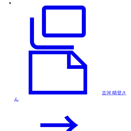
古河 晴登さ
ん