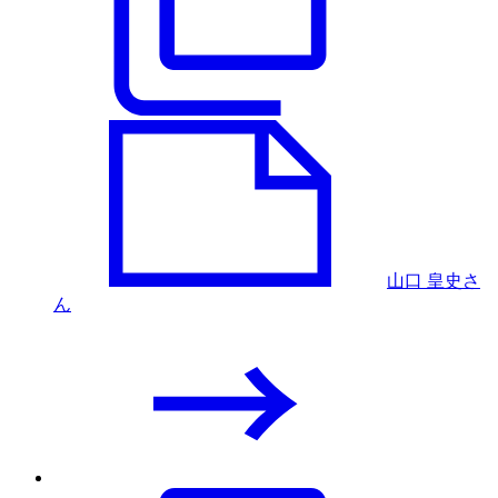
山口 皇史さ
ん