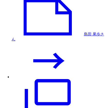
島田 果歩さ
ん