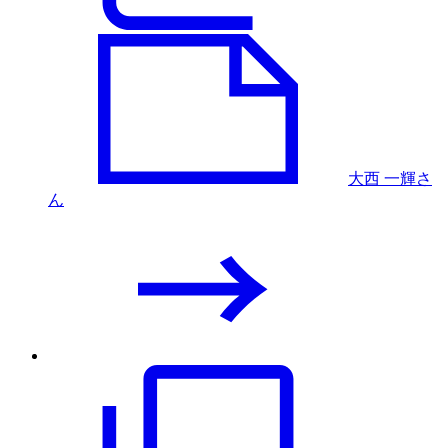
大西 一輝さ
ん