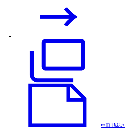
中田 萌花さ