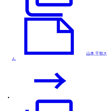
山本 千智さ
ん