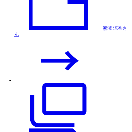
熊澤 涼香さ
ん