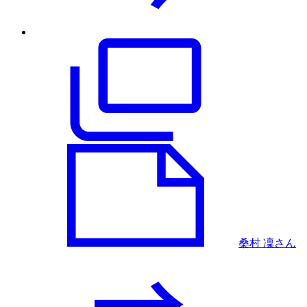
桑村 凜さん