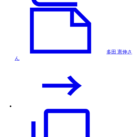
多田 憲伸さ
ん