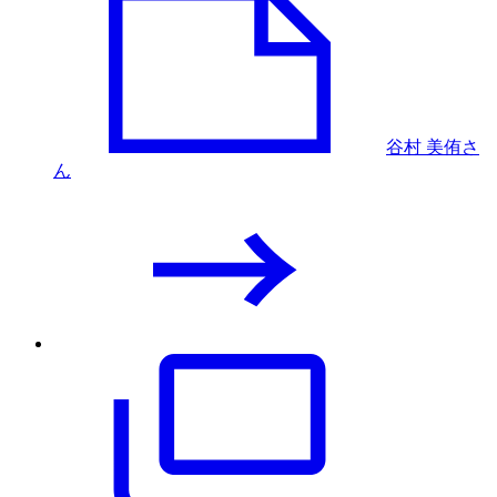
谷村 美侑さ
ん