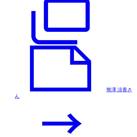
熊澤 涼香さ
ん