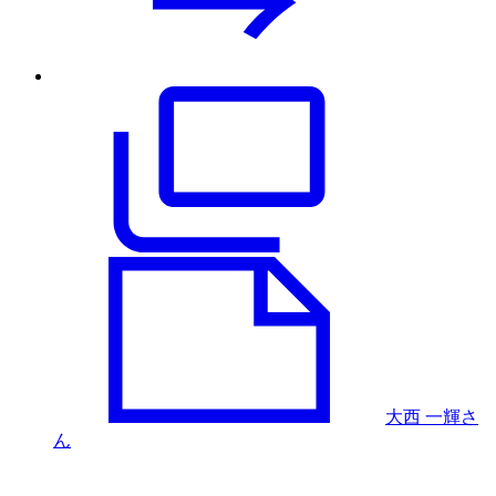
大西 一輝さ
ん