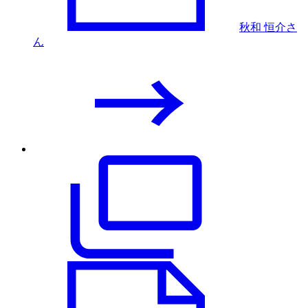
秋和 恒介さ
ん