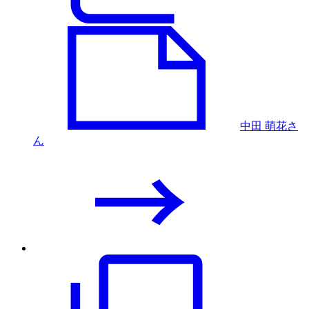
中田 萌花さ
ん