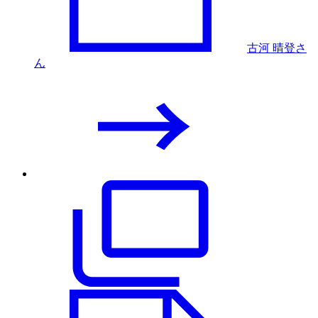
古河 晴登さ
ん