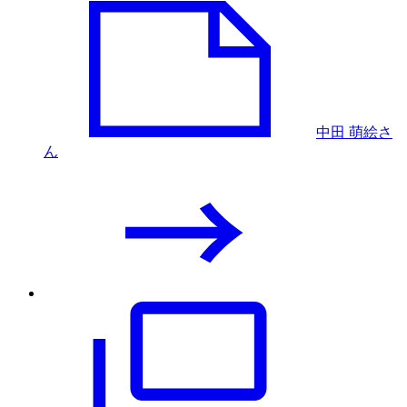
中田 萌絵さ
ん