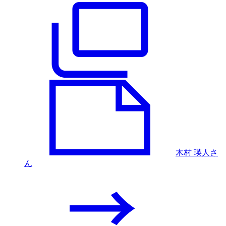
木村 瑛人さ
ん