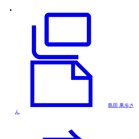
島田 果歩さ
ん