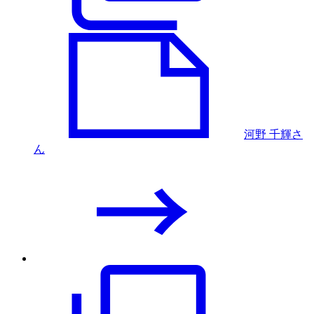
河野 千輝さ
ん