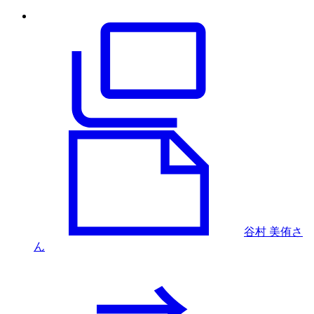
谷村 美侑さ
ん