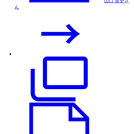
山口 皇史さ
ん