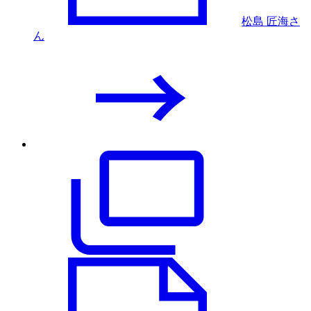
松島 匠海さ
ん