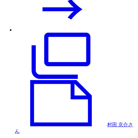
村田 京介さ
ん