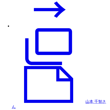
山本 千智さ
ん