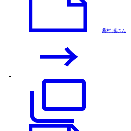
桑村 凜さん