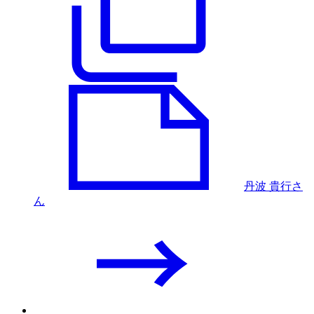
丹波 貴行さ
ん