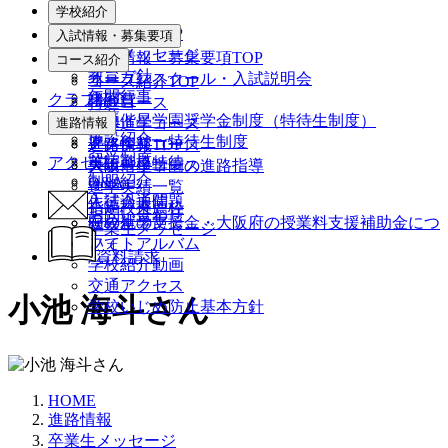
学校紹介
学校紹介TOP
入試情報・募集要項
校長メッセージ
入試情報・募集要項TOP
コース紹介
教育方針
オープンスクール・入試説明会
コース紹介TOP
年間行事
クラブ紹介
諸経費
特進コース
沿革
大阪偕星学園奨学金制度（特待生制度）
進路情報
文理進学コース
施設紹介
ファミリー特待生制度
進路探究コース
進路情報TOP
留学制度
アクセス
英語資格特待
スポーツコース
大阪偕星学園の進路指導
制服紹介
Q&A
進学実績一覧
生徒会通信
入試過去問題
指定校推薦枠
お問い合わせ
在校生の声
国の就学支援金・大阪府の授業料支援補助金につ
卒業生メッセージ
フォトアルバム
いて
資料請求
学校紹介動画
交通アクセス
小池 海斗さん
学校いじめ防止基本方針
HOME
進路情報
卒業生メッセージ