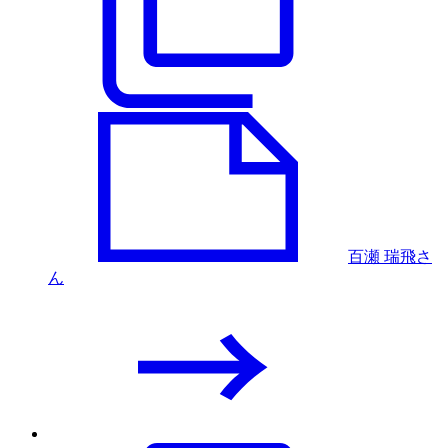
百瀬 瑞飛さ
ん