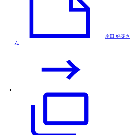
岸田 好花さ
ん