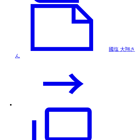
國塩 大翔さ
ん