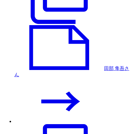
田部 隼吾さ
ん