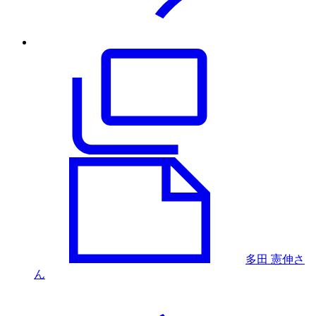
多田 憲伸さ
ん