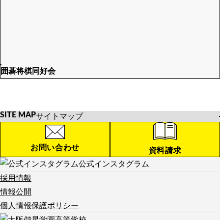
囲碁将棋同好会
SITE MAP
サイトマップ
HOME
お知らせ
お問い合わせ
資料請求
学校紹介
公式インスタグラム
学校紹介TOP
校長メッセージ
公式インスタグラム
採用情報
教育方針
年間行事
情報公開
沿革
施設紹介
個人情報保護ポリシー
留学制度
制服紹介