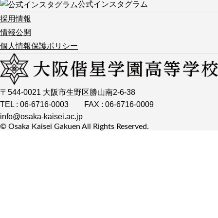
公式インスタグラム
学校紹介TOP
校長メッセージ
公式インスタグラム
採用情報
教育方針
年間行事
情報公開
沿革
施設紹介
個人情報保護ポリシー
留学制度
制服紹介
生徒会通信
在校生の声
フォトアルバム
学校紹介動画
交通アクセス
学校いじめ防止基本方針
〒544-0021 大阪市生野区勝山南2-6-38
入試情報・募集要項
TEL : 06-6716-0003
FAX : 06-6716-0009
入試情報・募集要項TOP
オープンスクール・入試説明会
info@osaka-kaisei.ac.jp
© Osaka Kaisei Gakuen All Rights Reserved.
諸経費
大阪偕星学園奨学金制度（特待
生制度）
ファミリー特待生制度
英語資格特待
Q&A
入試過去問題
国の就学支援金・大阪府の授業
料支援補助金について
コース紹介