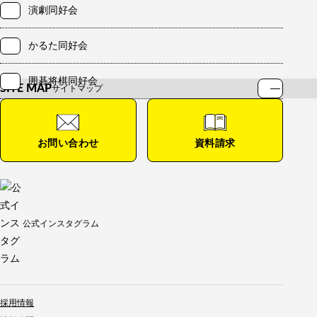
演劇同好会
かるた同好会
囲碁将棋同好会
SITE MAP
サイトマップ
HOME
お知らせ
お問い合わせ
資料請求
学校紹介
学校紹介TOP
校長メッセージ
教育方針
年間行事
公式インスタグラム
沿革
施設紹介
公式インスタグラム
留学制度
制服紹介
生徒会通信
在校生の声
採用情報
フォトアルバム
学校紹介動画