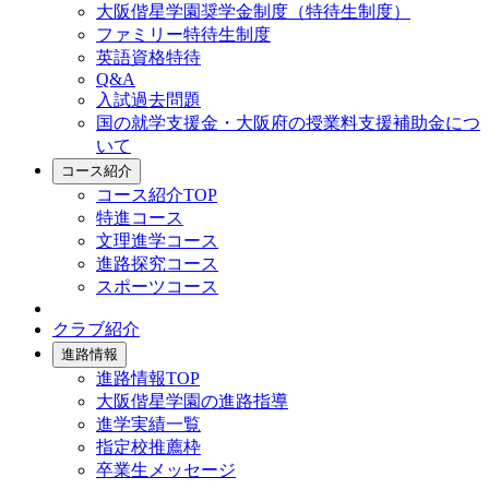
大阪偕星学園奨学金制度（特待生制度）
ファミリー特待生制度
英語資格特待
Q&A
入試過去問題
国の就学支援金・大阪府の授業料支援補助金につ
いて
コース紹介
コース紹介TOP
特進コース
文理進学コース
進路探究コース
スポーツコース
クラブ紹介
進路情報
進路情報TOP
大阪偕星学園の進路指導
進学実績一覧
指定校推薦枠
卒業生メッセージ