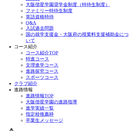
大阪偕星学園奨学金制度（特待生制度）
ファミリー特待生制度
英語資格特待
Q&A
入試過去問題
国の就学支援金・大阪府の授業料支援補助金につ
いて
コース紹介
コース紹介TOP
特進コース
文理進学コース
進路探究コース
スポーツコース
クラブ紹介
進路情報
進路情報TOP
大阪偕星学園の進路指導
進学実績一覧
指定校推薦枠
卒業生メッセージ