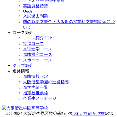
ファミリー特待生制度
英語資格特待
Q&A
入試過去問題
国の就学支援金・大阪府の授業料支援補助金につ
いて
コース紹介
コース紹介TOP
特進コース
文理進学コース
進路探究コース
スポーツコース
クラブ紹介
進路情報
進路情報TOP
大阪偕星学園の進路指導
進学実績一覧
指定校推薦枠
卒業生メッセージ
〒544-0021 大阪市生野区勝山南2-6-38
TEL : 06-6716-0003
FAX