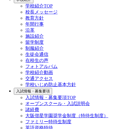
学校紹介TOP
校長メッセージ
教育方針
年間行事
沿革
施設紹介
留学制度
制服紹介
生徒会通信
在校生の声
フォトアルバム
学校紹介動画
交通アクセス
学校いじめ防止基本方針
入試情報・募集要項
入試情報・募集要項TOP
オープンスクール・入試説明会
諸経費
大阪偕星学園奨学金制度（特待生制度）
ファミリー特待生制度
英語資格特待