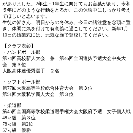
がありました。2年生・1年生に向けてもお言葉があり、令和
５年にどのような行動をとるか、この休暇中にしっかり考え
てほしいと思います。
生徒の皆さん、明日からの冬休み、今日の諸注意を念頭に置
き、体調に気を付けて有意義に過ごしてください。新年1月
10日の始業式には、元気な顔で登校してください。
【クラブ表彰】
・ハンドボール部
第74回高校新人大会 兼 第46回全国選抜予選大会中央大
会 第３位
大阪高体連優秀選手 ２名
・ソフトボール部
第77回大阪高等学校総合体育大会 第３位
第51回大阪私学新人大会 第３位
・柔道部
第45回全国高等学校柔道選手権大会大阪府予選 女子個人戦
48㎏級 第３位
78㎏級 第2位
57㎏級 優勝