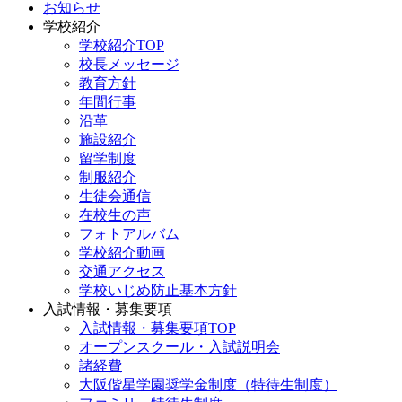
お知らせ
学校紹介
学校紹介TOP
校長メッセージ
教育方針
年間行事
沿革
施設紹介
留学制度
制服紹介
生徒会通信
在校生の声
フォトアルバム
学校紹介動画
交通アクセス
学校いじめ防止基本方針
入試情報・募集要項
入試情報・募集要項TOP
オープンスクール・入試説明会
諸経費
大阪偕星学園奨学金制度（特待生制度）