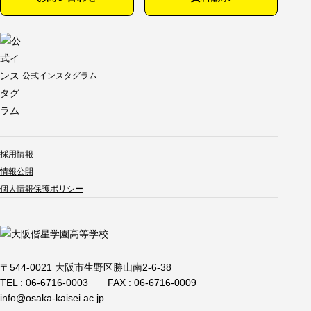
学校紹介
学校紹介TOP
校長メッセージ
教育方針
年間行事
公式インスタグラム
沿革
施設紹介
公式インスタグラム
留学制度
制服紹介
生徒会通信
在校生の声
採用情報
フォトアルバム
学校紹介動画
情報公開
交通アクセス
学校いじめ防止基本方針
個人情報保護ポリシー
入試情報・募集要項
入試情報・募集要項TOP
オープンスクール・入試
説明会
〒544-0021 大阪市生野区勝山南2-6-38
諸経費
大阪偕星学園奨学金制度
TEL : 06-6716-0003
FAX : 06-6716-0009
（特待生制度）
info@osaka-kaisei.ac.jp