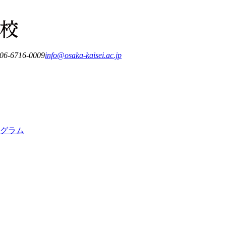
 06-6716-0009
info@osaka-kaisei.ac.jp
グラム