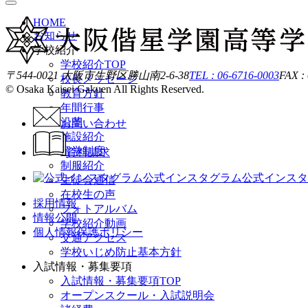
HOME
お知らせ
学校紹介
学校紹介TOP
〒544-0021 大阪市生野区勝山南2-6-38
TEL : 06-6716-0003
FAX :
校長メッセージ
© Osaka Kaisei Gakuen All Rights Reserved.
教育方針
年間行事
沿革
お問い合わせ
施設紹介
留学制度
資料請求
制服紹介
公式インスタグラム
公式インスタ
生徒会通信
在校生の声
採用情報
フォトアルバム
情報公開
学校紹介動画
個人情報保護ポリシー
交通アクセス
学校いじめ防止基本方針
入試情報・募集要項
入試情報・募集要項TOP
オープンスクール・入試説明会