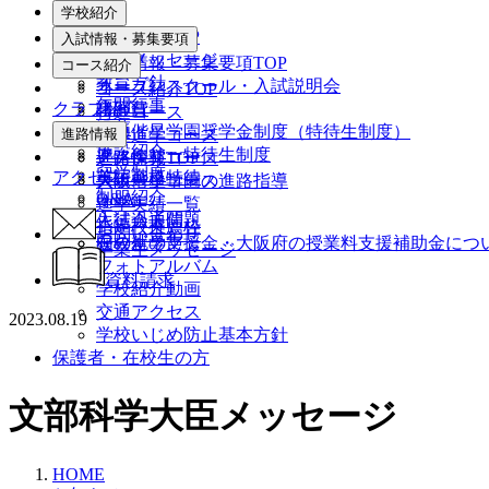
学校紹介
学校紹介TOP
入試情報・募集要項
校長メッセージ
入試情報・募集要項TOP
コース紹介
教育方針
オープンスクール・入試説明会
コース紹介TOP
年間行事
クラブ紹介
諸経費
特進コース
沿革
大阪偕星学園奨学金制度（特待生制度）
進路情報
文理進学コース
施設紹介
ファミリー特待生制度
進路探究コース
進路情報TOP
留学制度
アクセス
英語資格特待
スポーツコース
大阪偕星学園の進路指導
制服紹介
Q&A
進学実績一覧
生徒会通信
入試過去問題
指定校推薦枠
お問い合わせ
在校生の声
国の就学支援金・大阪府の授業料支援補助金につ
卒業生メッセージ
フォトアルバム
資料請求
学校紹介動画
交通アクセス
2023.08.19
学校いじめ防止基本方針
保護者・在校生の方
文部科学大臣メッセージ
HOME