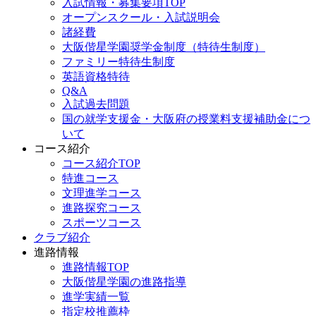
入試情報・募集要項TOP
オープンスクール・入試説明会
諸経費
大阪偕星学園奨学金制度（特待生制度）
ファミリー特待生制度
英語資格特待
Q&A
入試過去問題
国の就学支援金・大阪府の授業料支援補助金につ
いて
コース紹介
コース紹介TOP
特進コース
文理進学コース
進路探究コース
スポーツコース
クラブ紹介
進路情報
進路情報TOP
大阪偕星学園の進路指導
進学実績一覧
指定校推薦枠