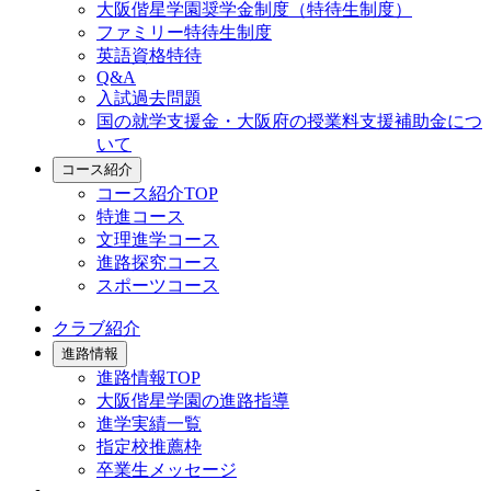
大阪偕星学園奨学金制度（特待生制度）
ファミリー特待生制度
英語資格特待
Q&A
入試過去問題
国の就学支援金・大阪府の授業料支援補助金につ
いて
コース紹介
コース紹介TOP
特進コース
文理進学コース
進路探究コース
スポーツコース
クラブ紹介
進路情報
進路情報TOP
大阪偕星学園の進路指導
進学実績一覧
指定校推薦枠
卒業生メッセージ