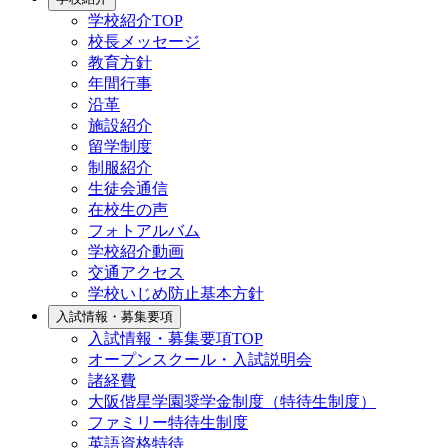
学校紹介TOP
校長メッセージ
教育方針
年間行事
沿革
施設紹介
留学制度
制服紹介
生徒会通信
在校生の声
フォトアルバム
学校紹介動画
交通アクセス
学校いじめ防止基本方針
入試情報・募集要項
入試情報・募集要項TOP
オープンスクール・入試説明会
諸経費
大阪偕星学園奨学金制度（特待生制度）
ファミリー特待生制度
英語資格特待