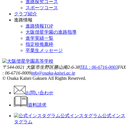
進路探究コース
スポーツコース
クラブ紹介
進路情報
進路情報TOP
大阪偕星学園の進路指導
進学実績一覧
指定校推薦枠
卒業生メッセージ
〒544-0021 大阪市生野区勝山南2-6-38
TEL : 06-6716-0003
FAX
: 06-6716-0009
info@osaka-kaisei.ac.jp
© Osaka Kaisei Gakuen All Rights Reserved.
お問い合わせ
資料請求
公式インスタグラム
公式インス
タグラム