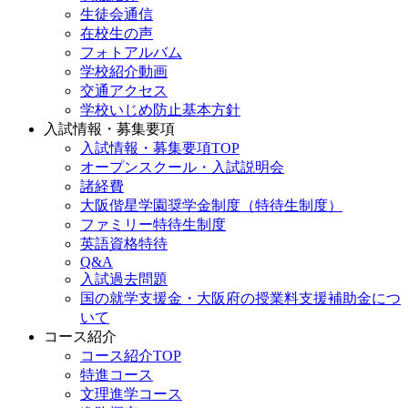
生徒会通信
在校生の声
フォトアルバム
学校紹介動画
交通アクセス
学校いじめ防止基本方針
入試情報・募集要項
入試情報・募集要項TOP
オープンスクール・入試説明会
諸経費
大阪偕星学園奨学金制度（特待生制度）
ファミリー特待生制度
英語資格特待
Q&A
入試過去問題
国の就学支援金・大阪府の授業料支援補助金につ
いて
コース紹介
コース紹介TOP
特進コース
文理進学コース