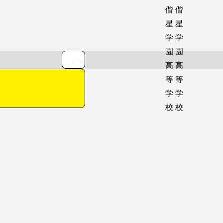
進路情報
進路情報TOP
大阪偕星学園の進路
指導
進学実績一覧
指定校推薦枠
卒業生メッセージ