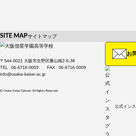
SITE MAP
サイトマップ
HOME
学校紹介
入試情報・
お
お知らせ
学校紹介TOP
入試情報
〒544-0021 大阪市生野区勝山南2-6-38
TOP
TEL : 06-6716-0003
FAX : 06-6716-0009
校長メッセージ
info@osaka-kaisei.ac.jp
オープン
教育方針
入試説明
年間行事
© Osaka Kaisei Gakuen All Rights Reserved.
諸経費
沿革
公式インス
大阪偕星
公式インス
施設紹介
制度（特
留学制度
ファミリ
制服紹介