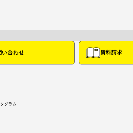
募集要項
コース紹介
クラブ紹介
問い合わせ
資料請求
・募集要項
コース紹介TOP
特進コース
スクール・
文理進学コース
会
進路探究コース
スポーツコース
タグラム
学園奨学金
タグラム
待生制度）
ー特待生制