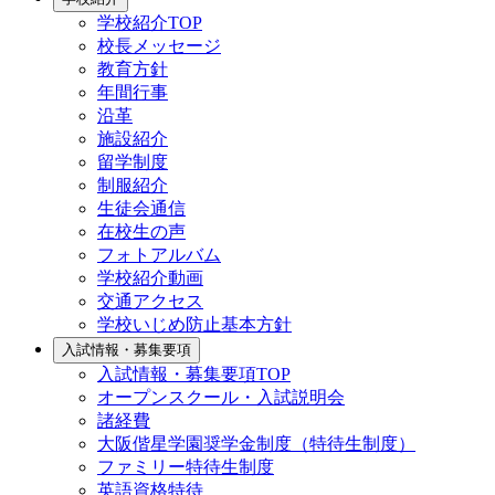
学校紹介TOP
校長メッセージ
教育方針
年間行事
沿革
施設紹介
留学制度
制服紹介
生徒会通信
在校生の声
フォトアルバム
学校紹介動画
交通アクセス
学校いじめ防止基本方針
入試情報・募集要項
入試情報・募集要項TOP
オープンスクール・入試説明会
諸経費
大阪偕星学園奨学金制度（特待生制度）
ファミリー特待生制度
英語資格特待