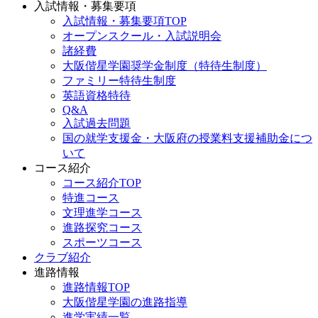
入試情報・募集要項
入試情報・募集要項TOP
オープンスクール・入試説明会
諸経費
大阪偕星学園奨学金制度（特待生制度）
ファミリー特待生制度
英語資格特待
Q&A
入試過去問題
国の就学支援金・大阪府の授業料支援補助金につ
いて
コース紹介
コース紹介TOP
特進コース
文理進学コース
進路探究コース
スポーツコース
クラブ紹介
進路情報
進路情報TOP
大阪偕星学園の進路指導
進学実績一覧