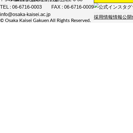
TEL : 06-6716-0003
FAX : 06-6716-0009
校長メッセージ
info@osaka-kaisei.ac.jp
教育方針
採用情報
情報公開
© Osaka Kaisei Gakuen All Rights Reserved.
年間行事
沿革
施設紹介
留学制度
制服紹介
生徒会通信
在校生の声
フォトアルバム
学校紹介動画
交通アクセス
学校いじめ防止基本方針