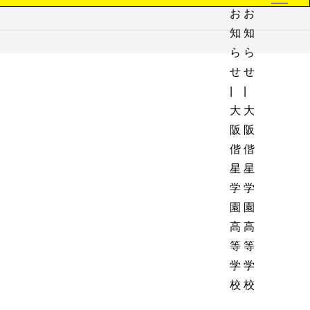
大阪偕星学園の進路指導
進学実績一覧
指定校推薦枠
卒業生メッセージ