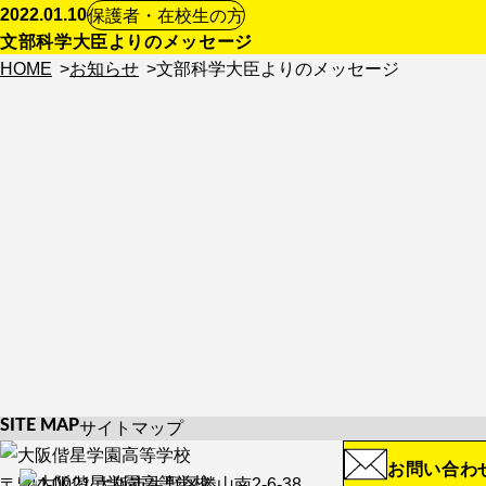
2022.01.10
保護者・在校生の方
文部科学大臣よりのメッセージ
HOME
お知らせ
文部科学大臣よりのメッセージ
生徒のみなさんへ
保護者のみなさまへ
SITE MAP
サイトマップ
HOME
学校紹介
お問い合わ
お知らせ
学校紹介TOP
〒544-0021 大阪市生野区勝山南2-6-38