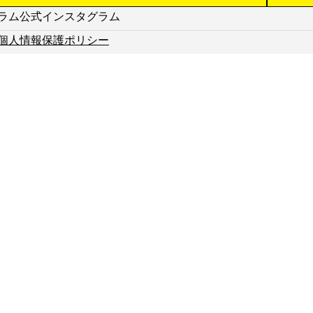
公式インスタグラム
オープンスクール・入試説明会
特進コース
公式インスタグラム
諸経費
文理進学コース
個人情報保護ポリシー
大阪偕星学園奨学金制度（特待
進路探究コース
生制度）
スポーツコース
ファミリー特待生制度
英語資格特待
Q&A
入試過去問題
国の就学支援金・大阪府の授業
料支援補助金について