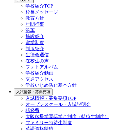
学校紹介TOP
校長メッセージ
教育方針
年間行事
沿革
施設紹介
留学制度
制服紹介
生徒会通信
在校生の声
フォトアルバム
学校紹介動画
交通アクセス
学校いじめ防止基本方針
入試情報・募集要項
入試情報・募集要項TOP
オープンスクール・入試説明会
諸経費
大阪偕星学園奨学金制度（特待生制度）
ファミリー特待生制度
英語資格特待