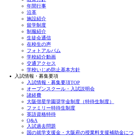
年間行事
沿革
施設紹介
留学制度
制服紹介
生徒会通信
在校生の声
フォトアルバム
学校紹介動画
交通アクセス
学校いじめ防止基本方針
入試情報・募集要項
入試情報・募集要項TOP
オープンスクール・入試説明会
諸経費
大阪偕星学園奨学金制度（特待生制度）
ファミリー特待生制度
英語資格特待
Q&A
入試過去問題
国の就学支援金・大阪府の授業料支援補助金につ