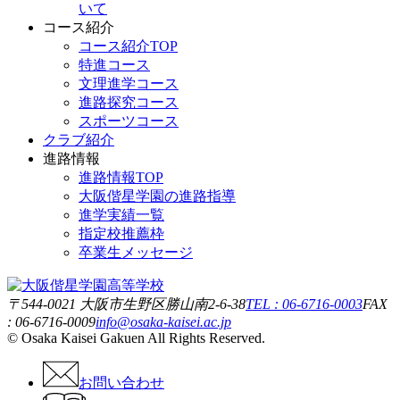
いて
コース紹介
コース紹介TOP
特進コース
文理進学コース
進路探究コース
スポーツコース
クラブ紹介
進路情報
進路情報TOP
大阪偕星学園の進路指導
進学実績一覧
指定校推薦枠
卒業生メッセージ
〒544-0021 大阪市生野区勝山南2-6-38
TEL : 06-6716-0003
FAX
: 06-6716-0009
info@osaka-kaisei.ac.jp
© Osaka Kaisei Gakuen All Rights Reserved.
お問い合わせ