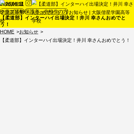
2026.06.11
クラブ活動
保護者・在校生の方
【柔道部】インターハイ出場決定！井川 幸さんおめでと
う！
HOME
お知らせ
【柔道部】インターハイ出場決定！井川 幸さんおめでとう！
第75回全国高等学校柔道大会大阪府予選会が行われ、本校柔
道部が以下の成績を収めました。
結果
・団体戦
第3位
・52kg級 厚味 己輝
第3位
・78kg級 井川 幸
優勝（インターハイ出場決定）
78kg級で優勝した3年 井川 幸さんは、8月10日から和歌山県ビ
ッグホエールで開催されるインターハイへの出場が決定しまし