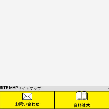
た。
3年生にとっては最後のインターハイ予選となりました。悔い
の残る試合となった選手もいましたが、総体へ向けてさらに努
力を重ねていきます。
引き続き、ご声援をよろしくお願いいたします
優勝 山元相輝さん
準優勝 井川幸さん
SITE MAP
サイトマップ
HOME
お知らせ
お問い合わせ
資料請求
学校紹介