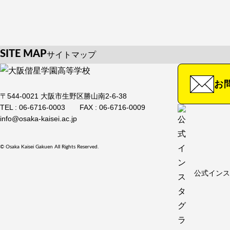
SITE MAP
サイトマップ
HOME
学校紹介
入試情報・
お
お知らせ
学校紹介TOP
入試情報
〒544-0021 大阪市生野区勝山南2-6-38
TOP
TEL : 06-6716-0003
FAX : 06-6716-0009
校長メッセージ
info@osaka-kaisei.ac.jp
オープン
教育方針
入試説明
年間行事
© Osaka Kaisei Gakuen All Rights Reserved.
諸経費
沿革
公式インス
大阪偕星
公式インス
施設紹介
制度（特
留学制度
ファミリ
制服紹介
度