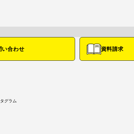
募集要項
コース紹介
クラブ紹介
問い合わせ
資料請求
・募集要項
コース紹介TOP
特進コース
スクール・
文理進学コース
会
進路探究コース
スポーツコース
タグラム
学園奨学金
タグラム
待生制度）
ー特待生制