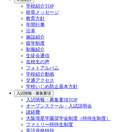
学校紹介TOP
校長メッセージ
教育方針
年間行事
沿革
施設紹介
留学制度
制服紹介
生徒会通信
在校生の声
フォトアルバム
学校紹介動画
交通アクセス
学校いじめ防止基本方針
入試情報・募集要項
入試情報・募集要項TOP
オープンスクール・入試説明会
諸経費
大阪偕星学園奨学金制度（特待生制度）
ファミリー特待生制度
英語資格特待