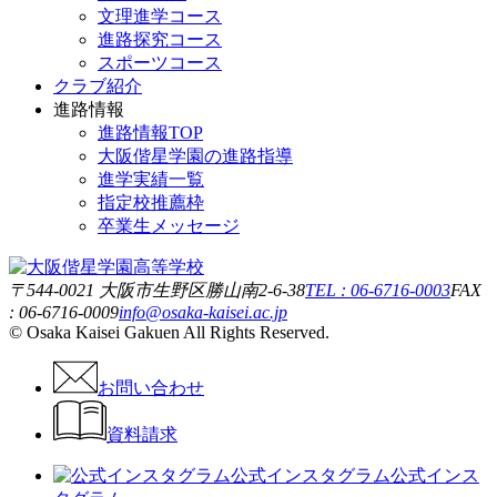
文理進学コース
進路探究コース
スポーツコース
クラブ紹介
進路情報
進路情報TOP
大阪偕星学園の進路指導
進学実績一覧
指定校推薦枠
卒業生メッセージ
〒544-0021 大阪市生野区勝山南2-6-38
TEL : 06-6716-0003
FAX
: 06-6716-0009
info@osaka-kaisei.ac.jp
© Osaka Kaisei Gakuen All Rights Reserved.
お問い合わせ
資料請求
公式インスタグラム
公式インス