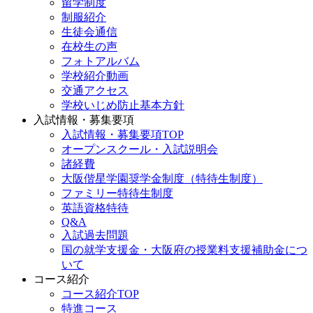
留学制度
制服紹介
生徒会通信
在校生の声
フォトアルバム
学校紹介動画
交通アクセス
学校いじめ防止基本方針
入試情報・募集要項
入試情報・募集要項TOP
オープンスクール・入試説明会
諸経費
大阪偕星学園奨学金制度（特待生制度）
ファミリー特待生制度
英語資格特待
Q&A
入試過去問題
国の就学支援金・大阪府の授業料支援補助金につ
いて
コース紹介
コース紹介TOP
特進コース