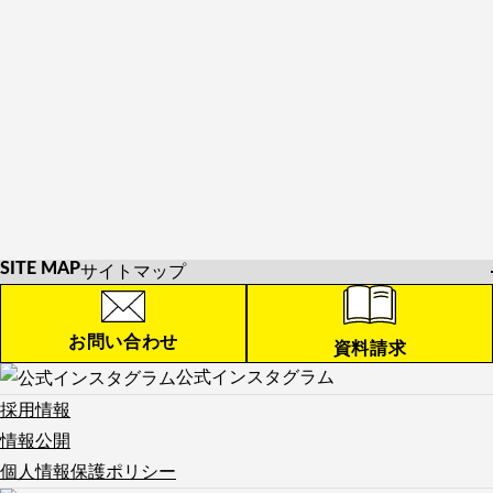
SITE MAP
サイトマップ
HOME
お知らせ
お問い合わせ
資料請求
学校紹介
公式インスタグラム
学校紹介TOP
校長メッセージ
公式インスタグラム
採用情報
教育方針
年間行事
情報公開
沿革
施設紹介
個人情報保護ポリシー
留学制度
制服紹介