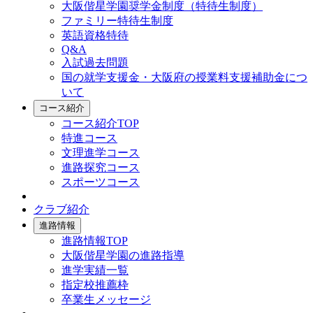
大阪偕星学園奨学金制度（特待生制度）
ファミリー特待生制度
英語資格特待
Q&A
入試過去問題
国の就学支援金・大阪府の授業料支援補助金につ
いて
コース紹介
コース紹介TOP
特進コース
文理進学コース
進路探究コース
スポーツコース
クラブ紹介
進路情報
進路情報TOP
大阪偕星学園の進路指導
進学実績一覧
指定校推薦枠
卒業生メッセージ