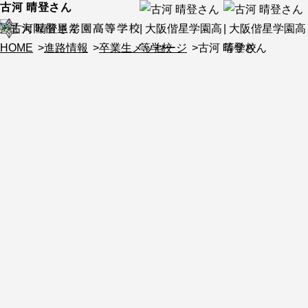
古河 晴登さん
HOME
進路情報
卒業生メッセージ
古河 晴登さん
とにかく明るい雰囲気の学校で、勉強も部活動も学校行事も
進路探究コース
楽しくできるところがいいところだと思います。
古河 晴登さん
令和4年 卒業
ホスピタリティツーリズム専門学校大阪 合格